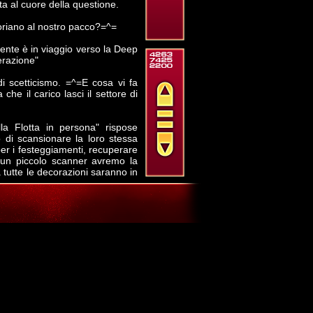
a al cuore della questione.
oriano al nostro pacco?=^=
mente è in viaggio verso la Deep
erazione"
di scetticismo. =^=E cosa vi fa
che il carico lasci il settore di
la Flotta in persona" rispose
 di scansionare la loro stessa
per i festeggiamenti, recuperare
 un piccolo scanner avremo la
 tutte le decorazioni saranno in
senza nel frattempo?=^=
e leggero per alterare la massa
 Passerò inosservato tra migliaia
udo.=^=