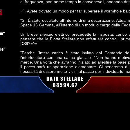
di frequenza, non perse tempo in convenevoli, andando dritt
=^=Avete trovato un modo per far superare il wormhole baj
"Sì. È stato occultato all'interno di una decorazione. Attual
Space 16 Gamma, all'interno di un modulo cargo della Fed
ni"
Un breve silenzio elettrico precedette la risposta, carico 
pensare che la Flotta Stellare non effettuerà controlli prima 
DS9?=^=
le"
"Perché l'intero carico è stato inviato dal Comando del
l'interlocutore con una calma glaciale. "Non hanno motivo
merce. Una volta che avranno iniziato ad allestire la base 
il pacco sarà un'operazione elementare. Ci serviremo di
necessità di essere molto vicini al pacco per individuarlo ma
aree accessibili al pubblico, quindi non vi saranno problemi"
DATA STELLARE
83594.67
=^=Siete certi che nessuno possa accorgersi della sua pre
"Ha le dimensioni di un chip isolineare. È troppo piccolo 
del carico o attirare l'attenzione dei sensori di prossimità.
di ornamenti terrestri"
=^=Molto bene. Ci aggiorneremo a missione compiuta. Chi