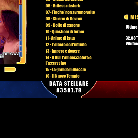
06 - Riflessi distorti
07 - Finche' non avremo volto
MI
08 - Gli eroi di Devron
09 - Bolle di sapone
Ultimo
10 - Questioni di forma
11 - Anime di latta
32.08 "
Whitm
12 - L'albero dell'infinito
13 - Impero e dovere
14 - Il Gul, l'ambasciatore e
l'assassino
15 - La grande minaccia
16 - Il Nuovo Tempio
17 - Imbarchi
DATA STELLARE
18 - E mi ritrovai in una selva oscura
83597.78
19 - La Regina di cuori
20 - I cristalli del caos
21 - Jorhom & Jul'eth
22 - Caccia all'untore
23 - Chi ha incastrato Ramar Roberts
24 - La divoratrice oscura
25 - Gioco mortale