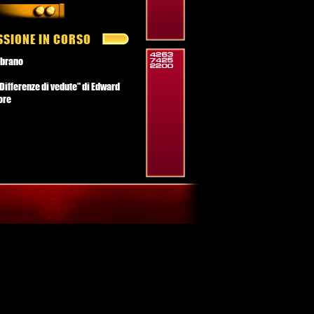
SSIONE IN CORSO
 brano
Differenze di vedute" di Edward
ore