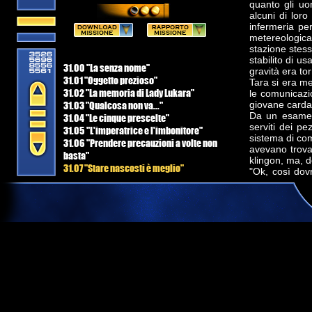
quanto gli uo
alcuni di lor
infermeria pe
metereologica 
stazione stess
stabilito di us
31.00 "La senza nome"
gravità era tor
31.01 "Oggetto prezioso"
Tara si era me
31.02 "La memoria di Lady Lukara"
le comunicazio
31.03 "Qualcosa non va..."
giovane carda
Da un esame p
31.04 "Le cinque prescelte"
serviti dei p
31.05 "L'imperatrice e l'imbonitore"
sistema di com
31.06 "Prendere precauzioni a volte non
avevano trovat
basta"
klingon, ma, d
31.07 "Stare nascosti è meglio"
"Ok, così dov
31.08 "Il recupero dell'armatura"
postazione c
alzarsi, la m
adesso."
Rerin si chinò 
allargò sul suo
"Complimenti T
"Niente di spe
riciclo." rispo
"Voi due , ba
foro lasciato d
L'Andoriano 
comunicazion