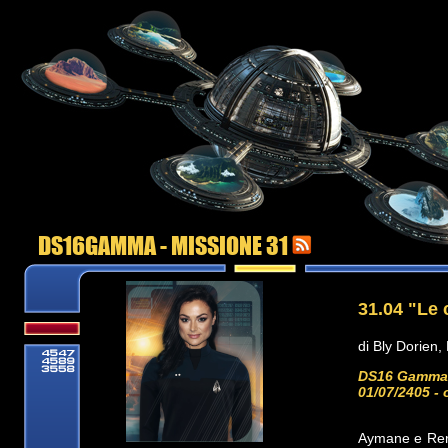
DS16GAMMA - MISSIONE 31
31.04 "Le 
di Bly Dorien,
DS16 Gamma -
01/07/2405 - 
Aymane e Reri