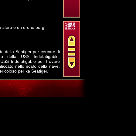
a sfera e un drone borg.
o della Seatiger per cercare di
afo della USS Indefatigable,
USS Indefatigable per trovare
ficcato nello scafo della nave,
pericoloso per ka Seatiger.
 dal Tenente Comandante Tkar,
ndante Barrett, Ingegnere Capo