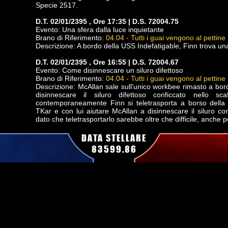
Specie 2517.
D.T. 02/01/2395 , Ore 17:35 | D.S. 72004.75
Evento: Una sfera dalla luce inquietante
Brano di Riferimento:
04.04 - Tutti i guai vengono al pettine
Descrizione: A bordo della USS Indefatigable, Finn trova un
D.T. 02/01/2395 , Ore 16:55 | D.S. 72004.67
Evento: Come disinnescare un siluro difettoso
Brano di Riferimento:
04.04 - Tutti i guai vengono al pettine
Descrizione: McAllan sale sull'unico workbee rimasto a bord
disinnescare il siluro difettoso conficcato nello sc
contemporaneamente Finn si teletrasporta a borso della 
TKar e con lui aiutare McAllan a disinnescare il siluro con
dato che teletrasportarlo sarebbe oltre che difficile, anche 
D.T. 02/01/2395 , Ore 15:30 | D.S. 72004.51
DATA STELLARE
Evento: Esplorazione della USS Indefatigable
83599.86
Brano di Riferimento:
04.01 - Presenze
Descrizione: La Seatiger invia un away team, comandato
sulla USS Indefatigable per scoprire cosa gli sia successo.
La squadra è composta da:
- SEC/TAC Tenente Comandante Tkar (al comando)
- Ufficiale Scientifico DeGraw
A bordo della Indefatigable Tkar incontra il Tenente Coma
rimasto al comando della nave.