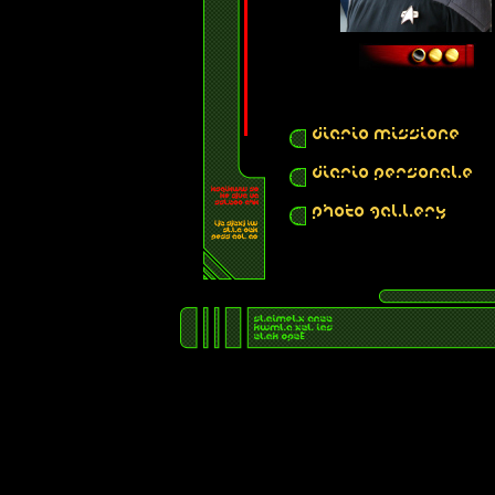
DIARIO MISSIONE
DIARIO PERSONALE
PHOTO GALLERY
CURRICULUM VITAE
...clicca per visualizzare..
PROMOZIONI ED ONOR
...clicca per visualizzare..
CARTELLA CLINICA