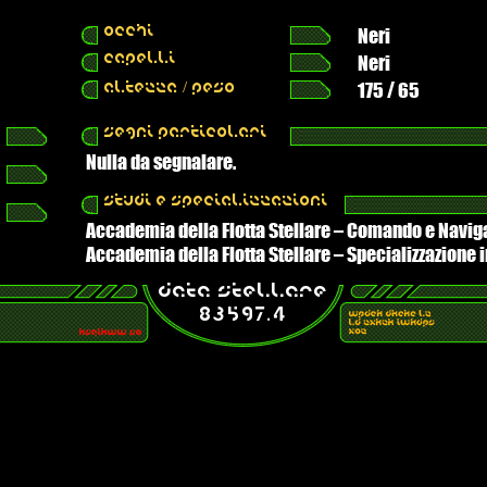
OCCHI
Neri
CAPELLI
Neri
175 / 65
ALTEZZA / PESO
SEGNI PARTICOLARI
Nulla da segnalare.
STUDI E SPECIALIZZAZIONI
Accademia della Flotta Stellare – Comando e Navig
Accademia della Flotta Stellare – Specializzazione
DATA STELLARE
83597.4
.
IFICENZE
.