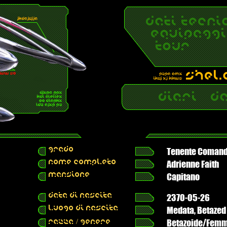
GRADO
Tenente Comand
NOME COMPLETO
Adrienne Faith
MANSIONE
Capitano
DATA DI NASCITA
2370-05-26
LUOGO DI NASCITA
Medata, Betazed
Betazoide/Femm
RAZZA / GENERE