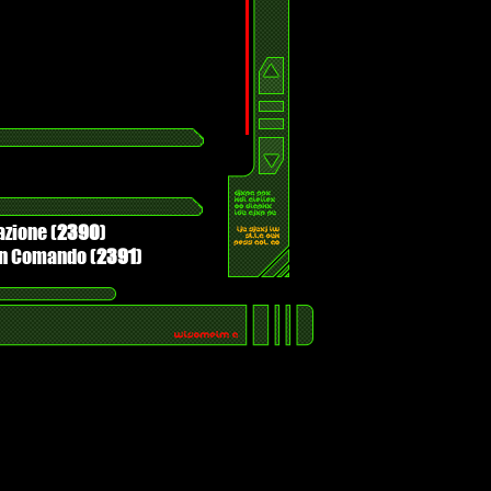
azione (
2390
)
 in Comando (
2391
)